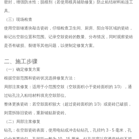
密封，增强防水性；脱模剂（若使用模具辅助修复）防止粘结材料粘连工
具。​
（三）现场检查​
使用空鼓锤逐块敲击瓷砖，仔细检查卫生间、厨房、阳台等区域的瓷砖，
标记出空鼓位置和范围。记录空鼓瓷砖的数量、分布情况，同时观察瓷砖
是否有破损、裂缝等其他问题，以便制定修复方案。​
二、施工步骤​
（一）确定修复方案​
根据空鼓范围和瓷砖状况选择修复方法：​
局部注浆修复：适用于小范围空鼓（空鼓面积小于瓷砖面积的 1/3），通
过钻孔注入粘结材料填充空鼓部位。​
整体更换瓷砖：若空鼓面积较大（超过瓷砖面积的 1/3）或瓷砖已破损，
则需拆除旧瓷砖，重新铺贴新瓷砖。​
（二）局部注浆修复​
钻孔：在空鼓瓷砖表面，使用电钻或冲击钻钻孔，孔径约 3 - 5 毫米，孔
位分布要均匀，孔间距一般为 10 - 15 厘米。钻孔深度以穿透瓷砖但不损