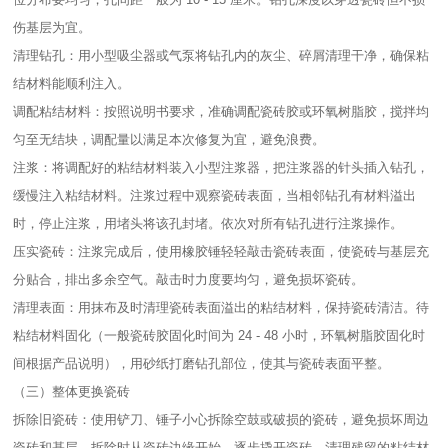
伤基层为宜。​
清理钻孔：用小型吸尘器或气泵将钻孔内的灰尘、碎屑清理干净，确保粘
结材料能顺利注入。​
调配粘结材料：按照说明书要求，准确调配瓷砖胶或环氧树脂胶，搅拌均
匀至无结块，调配量以满足本次修复为宜，避免浪费。​
注浆：将调配好的粘结材料装入小型注浆器，把注浆器的针头插入钻孔，
缓慢注入粘结材料。注浆过程中观察瓷砖表面，当相邻钻孔有材料溢出
时，停止注浆，用堵头将该孔封堵。依次对所有钻孔进行注浆操作。​
压实瓷砖：注浆完成后，使用橡胶锤轻轻敲击瓷砖表面，使瓷砖与基层充
分贴合，排出多余空气。敲击时力度要均匀，避免损坏瓷砖。​
清理表面：用抹布及时清理瓷砖表面溢出的粘结材料，保持瓷砖清洁。待
粘结材料固化（一般瓷砖胶固化时间为 24 - 48 小时，环氧树脂胶固化时
间根据产品说明），用砂纸打磨钻孔部位，使其与瓷砖表面平整。​
（三）整体更换瓷砖​
拆除旧瓷砖：使用铲刀、锤子小心拆除空鼓或破损的瓷砖，避免损坏周边
瓷砖和基层。拆除时从瓷砖边缘开始，逐步撬开瓷砖，清理残留的粘结材