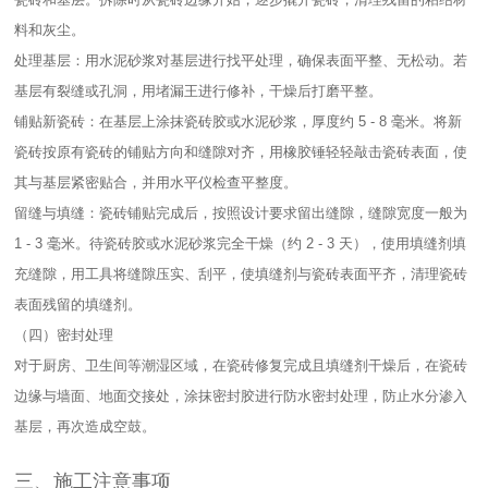
料和灰尘。​
处理基层：用水泥砂浆对基层进行找平处理，确保表面平整、无松动。若
基层有裂缝或孔洞，用堵漏王进行修补，干燥后打磨平整。​
铺贴新瓷砖：在基层上涂抹瓷砖胶或水泥砂浆，厚度约 5 - 8 毫米。将新
瓷砖按原有瓷砖的铺贴方向和缝隙对齐，用橡胶锤轻轻敲击瓷砖表面，使
其与基层紧密贴合，并用水平仪检查平整度。​
留缝与填缝：瓷砖铺贴完成后，按照设计要求留出缝隙，缝隙宽度一般为
1 - 3 毫米。待瓷砖胶或水泥砂浆完全干燥（约 2 - 3 天），使用填缝剂填
充缝隙，用工具将缝隙压实、刮平，使填缝剂与瓷砖表面平齐，清理瓷砖
表面残留的填缝剂。​
（四）密封处理​
对于厨房、卫生间等潮湿区域，在瓷砖修复完成且填缝剂干燥后，在瓷砖
边缘与墙面、地面交接处，涂抹密封胶进行防水密封处理，防止水分渗入
基层，再次造成空鼓。​
三、施工注意事项​