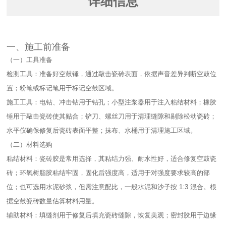
详细信息
一、施工前准备​
（一）工具准备​
检测工具：准备好空鼓锤，通过敲击瓷砖表面，依据声音差异判断空鼓位
置；粉笔或标记笔用于标记空鼓区域。​
施工工具：电钻、冲击钻用于钻孔；小型注浆器用于注入粘结材料；橡胶
锤用于敲击瓷砖使其贴合；铲刀、螺丝刀用于清理缝隙和剔除松动瓷砖；
水平仪确保修复后瓷砖表面平整；抹布、水桶用于清理施工区域。​
（二）材料选购​
粘结材料：瓷砖胶是常用选择，其粘结力强、耐水性好，适合修复空鼓瓷
砖；环氧树脂胶粘结牢固，固化后强度高，适用于对强度要求较高的部
位；也可选用水泥砂浆，但需注意配比，一般水泥和沙子按 1:3 混合。根
据空鼓瓷砖数量估算材料用量。​
辅助材料：填缝剂用于修复后填充瓷砖缝隙，恢复美观；密封胶用于边缘