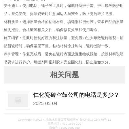
安全施工：使用电钻、锤子等工具时，佩戴好防护手套、护目镜等防护用
品，避免受伤。拆除瓷砖时注意周边人员安全，防止瓷砖碎片飞溅。​
材料质量：选择质量合格的粘结材料、填缝剂和密封胶，查看产品的质量
检测报告、合格证等相关文件，确保修复效果和使用寿命。​
施工细节：注浆时控制好压力和注浆量，避免压力过大导致瓷砖破裂；铺
贴新瓷砖时，确保基层平整、粘结材料涂抹均匀，瓷砖缝隙一致。​
养护管理：修复完成后，避免在瓷砖表面放置重物或踩踏，按照材料说明
书要求进行养护。填缝剂和密封胶未完全固化前，防止接触水分。
相关问题
仁化瓷砖空鼓公司的电话是多少？
2025-05-04
CopyRight © 2025 仁化防水补漏公司 版权所有 鲁ICP备13024870号-11
联系电话：400-1566-200
微信号：19528007550